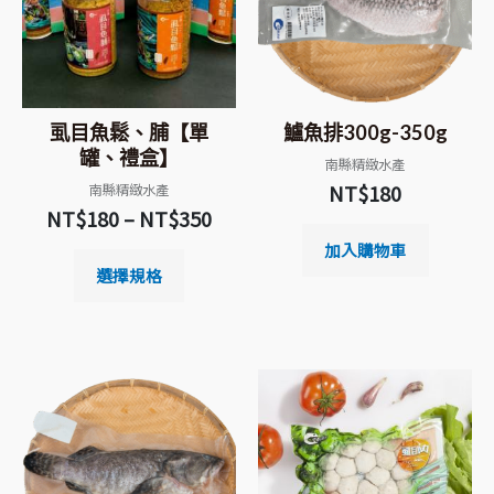
虱目魚鬆、脯【單
鱸魚排300g-350g
罐、禮盒】
南縣精緻水產
NT$
180
南縣精緻水產
NT$
180
–
NT$
350
加入購物車
選擇規格