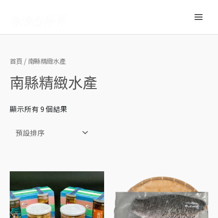
跳
轉
Main
至
內
Men
容
首頁
/ 南縣精緻水產
南縣精緻水產
顯示所有 9 個結果