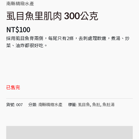
南縣精緻水產
虱目魚里肌肉 300公克
NT$
100
採用虱目魚脊兩側，每尾只有2條，去刺處理軟嫩，煮湯、炒
菜、油炸都很好吃。
已售完
貨號:
007
分類:
南縣精緻水產
標籤:
虱目魚
,
魚肚
,
魚肚湯
描述