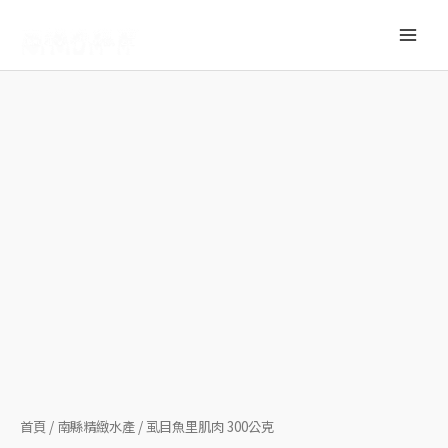
跳
轉
Main
至
內
Men
容
首頁
/
南縣精緻水產
/ 虱目魚里肌肉 300公克