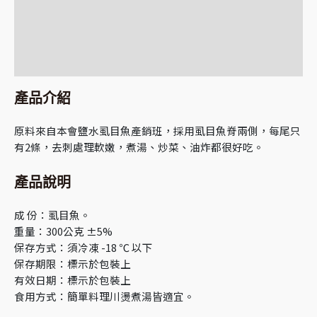
額外資訊
評價 (0)
購物須知
產品介紹
原料來自本會鹽水虱目魚產銷班，採用虱目魚脊兩側，每尾只
有2條，去刺處理軟嫩，煮湯、炒菜、油炸都很好吃。
產品說明
成 份：虱目魚。
重量：300公克 ±5%
保存方式：須冷凍 -18 ℃ 以下
保存期限：標示於包裝上
有效日期：標示於包裝上
食用方式：簡單料理川燙煮湯皆適宜。