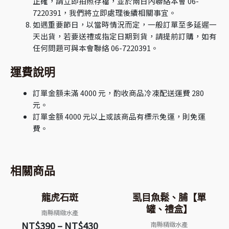
正確，請立即拍照存檔，並於兩日內聯絡本會 06-
7220391，我們將立即處理後續相關事宜。
如遇重要節日，以當時情況而定，一般訂單至多延遲一
天出貨，若要送禮或指定日期到貨，請提前訂購，如有
任何問題可與本會聯絡 06-7220391。
運費說明
訂單金額未滿 4000 元，酌收商品冷凍配送運費 280
元。
訂單金額 4000 元以上或該商品有標示免運，則免運
費。
相關商品
龍虎石斑
虱目魚鬆、脯【單
罐、禮盒】
南縣精緻水產
NT$
390
–
NT$
430
南縣精緻水產